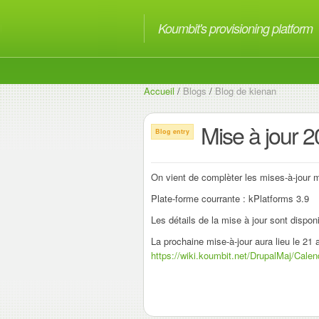
Koumbit's provisioning platform
Accueil
/
Blogs
/
Blog de kienan
Mise à jour 
Blog entry
On vient de complèter les mises-à-jour m
Plate-forme courrante : kPlatforms 3.9
Les détails de la mise à jour sont disponi
La prochaine mise-à-jour aura lieu le 21 a
https://wiki.koumbit.net/DrupalMaj/Calen