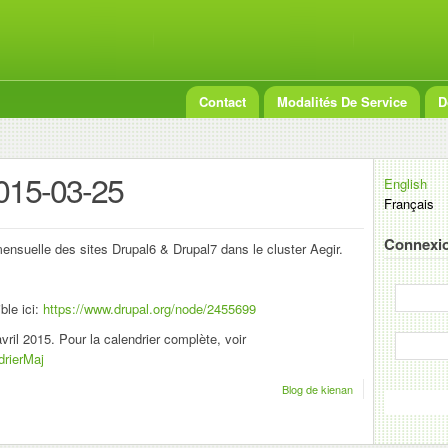
Contact
Modalités De Service
D
2015-03-25
English
Français
Connexio
ensuelle des sites Drupal6 & Drupal7 dans le cluster Aegir.
ble ici:
https://www.drupal.org/node/2455699
vril 2015. Pour la calendrier complète, voir
drierMaj
Blog de kienan