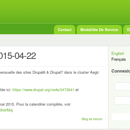
Contact
Modalités De Service
D
2015-04-22
English
Français
Connexio
ensuelle des sites Drupal6 & Drupal7 dans le cluster Aegir.
ble ici:
https://www.drupal.org/node/2473641
et
mai 2015. Pour la calendrier complète, voir
drierMaj
Blog de kienan