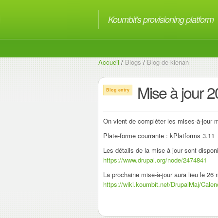
Koumbit's provisioning platform
Accueil
/
Blogs
/
Blog de kienan
Mise à jour 
Blog entry
On vient de complèter les mises-à-jour m
Plate-forme courrante : kPlatforms 3.11
Les détails de la mise à jour sont disponi
https://www.drupal.org/node/2474841
La prochaine mise-à-jour aura lieu le 26 
https://wiki.koumbit.net/DrupalMaj/Calen