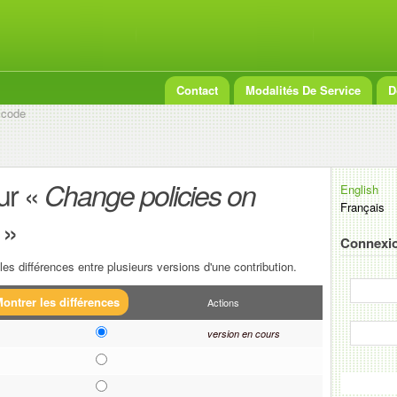
Contact
Modalités De Service
D
 code
ur «
Change policies on
English
Français
»
Connexio
es différences entre plusieurs versions d'une contribution.
Actions
version en cours