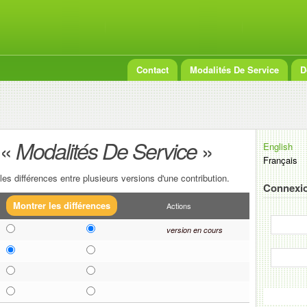
Contact
Modalités De Service
D
 «
»
Modalités De Service
English
Français
es différences entre plusieurs versions d'une contribution.
Connexio
Actions
version en cours